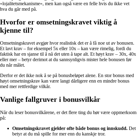
«lojalitetsmekanisme», men kan også være en felle hvis du ikke vet
hva du går med på.
Hvorfor er omsetningskravet viktig å
kjenne til?
Omsetningskravet avgjør hvor realistisk det er å få noe ut av bonusen.
Et lavt krav – for eksempel 5x eller 10x – kan være rimelig, fordi du
faktisk har en sjanse til å nå det uten å tape alt. Et høyt krav – 30x, 40x
eller mer – betyr derimot at du sannsynligvis mister hele bonusen før
du når målet.
Derfor er det ikke nok å se på bonusbeløpet alene. En stor bonus med
høyt omsetningskrav kan være langt dårligere enn en mindre bonus
med mer rettferdige vilkår.
Vanlige fallgruver i bonusvilkår
Når du leser bonusvilkårene, er det flere ting du bør være oppmerksom
på:
Omsetningskravet gjelder ofte både bonus og innskudd.
Det
betyr at du må spille for mer enn du kanskje tror.