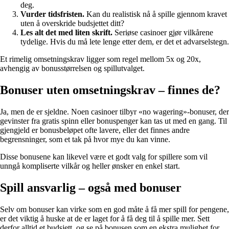
deg.
Vurder tidsfristen.
Kan du realistisk nå å spille gjennom kravet
uten å overskride budsjettet ditt?
Les alt det med liten skrift.
Seriøse casinoer gjør vilkårene
tydelige. Hvis du må lete lenge etter dem, er det et advarselstegn.
Et rimelig omsetningskrav ligger som regel mellom 5x og 20x,
avhengig av bonusstørrelsen og spillutvalget.
Bonuser uten omsetningskrav – finnes de?
Ja, men de er sjeldne. Noen casinoer tilbyr «no wagering»-bonuser, der
gevinster fra gratis spinn eller bonuspenger kan tas ut med en gang. Til
gjengjeld er bonusbeløpet ofte lavere, eller det finnes andre
begrensninger, som et tak på hvor mye du kan vinne.
Disse bonusene kan likevel være et godt valg for spillere som vil
unngå kompliserte vilkår og heller ønsker en enkel start.
Spill ansvarlig – også med bonuser
Selv om bonuser kan virke som en god måte å få mer spill for pengene,
er det viktig å huske at de er laget for å få deg til å spille mer. Sett
derfor alltid et budsjett, og se på bonusen som en ekstra mulighet for