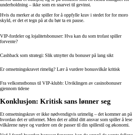
underholdning – ikke som en snarvei til gevinst.
Hvis du merker at du spiller for å oppfylle krav i stedet for for moro
skyld, er det et tegn på at du bør ta en pause.
VIP-fordeler og lojalitetsbonuser: Hva kan du som trofast spiller
forvente?
Cashback som strategi: Slik utnytter du bonuser på lang sikt
Er omsetningskravet rimelig? Lær å vurdere bonusvilkår kritisk
Fra velkomstbonus til VIP-klubb: Utviklingen av casinobonuser
gjennom tidene
Konklusjon: Kritisk sans lønner seg
Et omsetningskrav er ikke nødvendigvis urimelig – det kommer an på
hvordan det er utformet. Men det er alltid ditt ansvar som spiller å lese
vilkårene nøye og vurdere om de passer til din spillestil og økonomi.