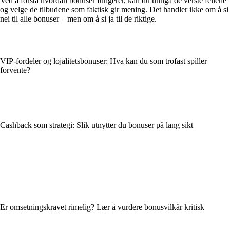
Ved å forstå hvordan bonuser fungerer, kan du unngå de verste fellene
og velge de tilbudene som faktisk gir mening. Det handler ikke om å si
nei til alle bonuser – men om å si ja til de riktige.
VIP-fordeler og lojalitetsbonuser: Hva kan du som trofast spiller
forvente?
Cashback som strategi: Slik utnytter du bonuser på lang sikt
Er omsetningskravet rimelig? Lær å vurdere bonusvilkår kritisk