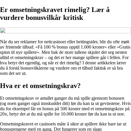
Er omsetningskravet rimelig? Lær å
vurdere bonusvilkår kritisk
Når du ser reklamer for nettcasinoer eller bettingsider, blir du ofte møtt
av fristende tilbud: «Få 100 % bonus opptil 1.000 kroner» eller «Gratis
spinn til nye spillere». Men bak de store tallene skjuler det seg nesten
alltid et omsetningskrav – og det er her mange spillere går i fellen. For
hva betyr det egentlig, og når er det rimelig? I denne artikkelen lærer
du å forstå bonusvilkårene og vurdere om et tilbud faktisk er så bra
som det ser ut.
Hva er et omsetningskrav?
Et omsetningskrav er antallet ganger du må spille gjennom bonusen
(og noen ganger også innskuddet ditt) før du kan ta ut gevinstene. Hvis
du for eksempel får en bonus på 500 kroner med et omsetningskrav på
20x, betyr det at du må spille for 10.000 kroner før du kan ta ut noe.
Omsetningskravet er casinoets måte å sikre at spillere ikke bare tar ut
bonuspengene med en gang. Det fungerer som en slags