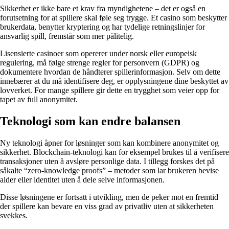
Sikkerhet er ikke bare et krav fra myndighetene – det er også en
forutsetning for at spillere skal føle seg trygge. Et casino som beskytter
brukerdata, benytter kryptering og har tydelige retningslinjer for
ansvarlig spill, fremstår som mer pålitelig.
Lisensierte casinoer som opererer under norsk eller europeisk
regulering, må følge strenge regler for personvern (GDPR) og
dokumentere hvordan de håndterer spillerinformasjon. Selv om dette
innebærer at du må identifisere deg, er opplysningene dine beskyttet av
lovverket. For mange spillere gir dette en trygghet som veier opp for
tapet av full anonymitet.
Teknologi som kan endre balansen
Ny teknologi åpner for løsninger som kan kombinere anonymitet og
sikkerhet. Blockchain-teknologi kan for eksempel brukes til å verifisere
transaksjoner uten å avsløre personlige data. I tillegg forskes det på
såkalte “zero-knowledge proofs” – metoder som lar brukeren bevise
alder eller identitet uten å dele selve informasjonen.
Disse løsningene er fortsatt i utvikling, men de peker mot en fremtid
der spillere kan bevare en viss grad av privatliv uten at sikkerheten
svekkes.